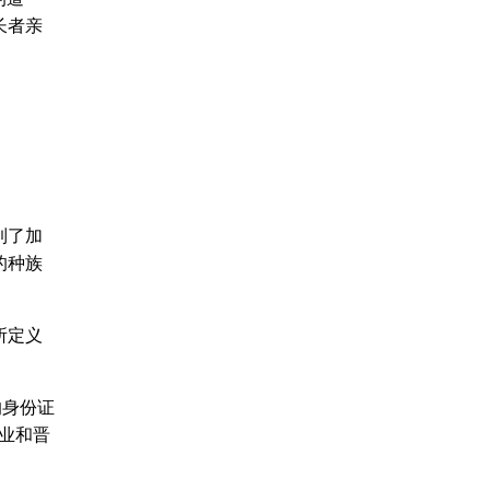
长者亲
到了加
的种族
所定义
的身份证
业和晋