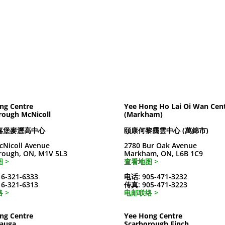
ng Centre
Yee Hong Ho Lai Oi Wan Cen
rough McNicoll
(Markham)
嘉堡麥瀝高中心
頤康何黎靄雲中心 (萬錦市)
cNicoll Avenue
2780 Bur Oak Avenue
rough, ON, M1V 5L3
Markham, ON, L6B 1C9
 >
查看地图 >
6-321-6333
电话: 905-471-3232
6-321-6313
传真: 905-471-3223
 >
电邮联络 >
ng Centre
Yee Hong Centre
sauga
Scarborough Finch