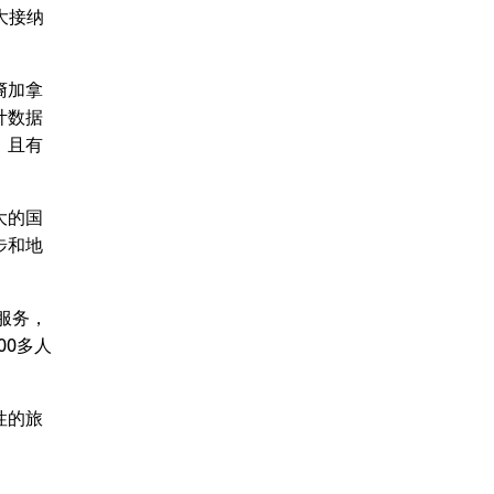
大接纳
裔加拿
计数据
，且有
大的国
步和地
服务，
00多人
性的旅