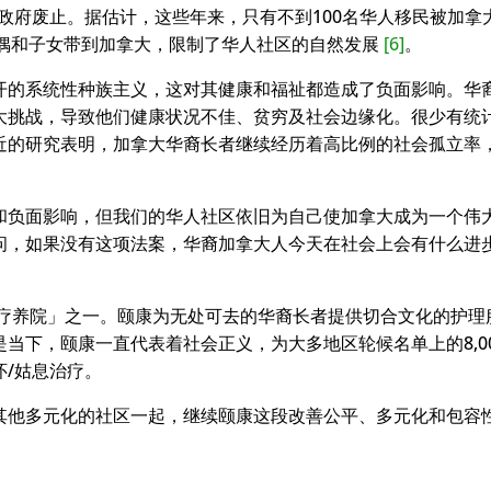
大政府废止。据估计，这些年来，只有不到100名华人移民被加拿
偶和子女带到加拿大，限制了华人社区的自然发展
[6]
。
开的系统性种族主义，这对其健康和福祉都造成了负面影响。华
大挑战，导致他们健康状况不佳、贫穷及社会边缘化。很少有统
近的研究表明，加拿大华裔长者继续经历着高比例的社会孤立率
和负面影响，但我们的华人社区依旧为自己使加拿大成为一个伟
问，如果没有这项法案，华裔加拿大人今天在社会上会有什么进
人疗养院」之一。颐康为无处可去的华裔长者提供切合文化的护理
当下，颐康一直代表着社会正义，为大多地区轮候名单上的8,0
/姑息治疗。
其他多元化的社区一起，继续颐康这段改善公平、多元化和包容