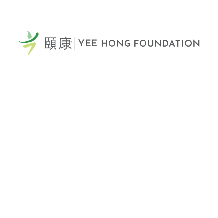
60 Scottfield Drive
Scarborough, ON, M1S 5T7
查看地圖 >
電話: 416-321-0777
傳真: 416-321-0778
捐款熱線: 1-866-YEE-HONG (933-4664)
電郵聯絡 >
Yee Hong Centre
Scarborough McNicoll