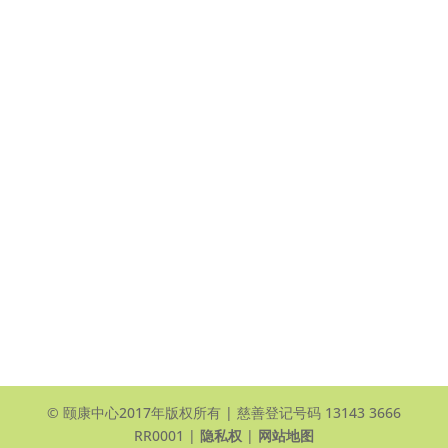
电邮联络 >
Yee Hong Garden Terrace (Scarborough)
頤翠園
90 and 100 Scottfield Drive
Scarborough, ON, M1S 5W4
View Map >
Tel: +1 416-412-4571 ext. 1117
Email Us >
© 颐康中心2017年版权所有 | 慈善登记号码 13143 3666
RR0001 |
隐私权
|
网站地图