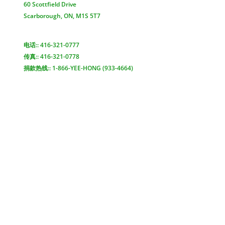
60 Scottfield Drive
Scarborough, ON, M1S 5T7
查看地图 >
电话:: 416-321-0777
传真:: 416-321-0778
捐款热线:: 1-866-YEE-HONG (933-4664)
电邮联络 >
Yee Hong Centre
Scarborough McNicoll
頤康士嘉堡麥瀝高中心
2311 McNicoll Avenue
Scarborough, ON, M1V 5L3
查看地圖 >
電話: 416-321-6333