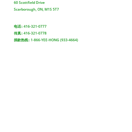
60 Scottfield Drive
Scarborough, ON, M1S 5T7
查看地图 >
电话:: 416-321-0777
传真:: 416-321-0778
捐款热线:: 1-866-YEE-HONG (933-4664)
电邮联络 >
Yee Hong Centre
Scarborough McNicoll
頤康士嘉堡麥瀝高中心
2311 McNicoll Avenue
Scarborough, ON, M1V 5L3
查看地圖 >
電話: 416-321-6333