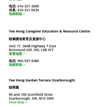
电话: 416-321-3000
传真: 416-321-0034
电邮联络 >
Yee Hong Caregiver Education & Resource Centre
頤康護老教育及資源中心
Unit 17, 360B Highway 7 East
Richmond Hill, ON, L4B 3Y7
查看地图 >
电话: 905-597-9380
电邮联络 >
Yee Hong Garden Terrace (Scarborough)
頤翠園
90 and 100 Scottfield Drive
Scarborough, ON, M1S 5W4
View Map >