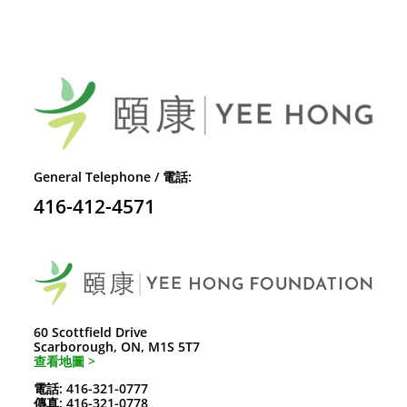
General Telephone / 電話:
416-412-4571
60 Scottfield Drive
Scarborough, ON, M1S 5T7
查看地圖 >
電話: 416-321-0777
傳真: 416-321-0778