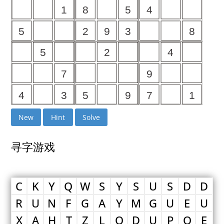
New
Hint
Solve
寻字游戏
C
K
Y
Q
W
S
Y
S
U
S
D
D
R
U
N
F
G
A
Y
M
G
U
E
U
X
A
H
T
Z
L
Q
D
U
P
O
E