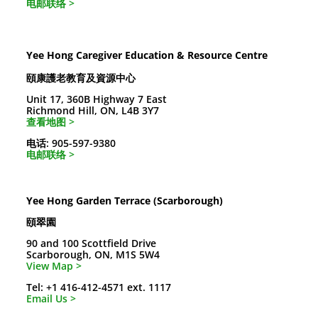
电邮联络 >
Yee Hong Caregiver Education & Resource Centre
頤康護老教育及資源中心
Unit 17, 360B Highway 7 East
Richmond Hill, ON, L4B 3Y7
查看地图 >
电话: 905-597-9380
电邮联络 >
Yee Hong Garden Terrace (Scarborough)
頤翠園
90 and 100 Scottfield Drive
Scarborough, ON, M1S 5W4
View Map >
Tel: +1 416-412-4571 ext. 1117
Email Us >