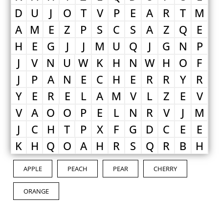
D
U
J
O
T
V
P
E
A
R
T
M
A
M
E
Z
P
S
C
S
A
Z
Q
E
H
E
G
J
J
M
U
Q
J
G
N
P
J
V
N
U
W
K
H
N
W
H
O
F
J
P
A
N
E
C
H
E
R
R
Y
R
Y
E
R
E
L
A
M
V
L
Z
E
V
V
A
O
O
P
E
L
N
R
V
J
M
J
C
H
T
P
X
F
G
D
C
E
E
K
H
Q
O
A
H
R
S
Q
R
B
H
APPLE
PEACH
PEAR
CHERRY
ORANGE