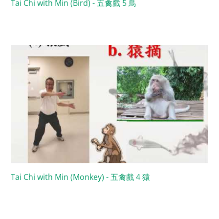
Tai Chi with Min (Bird) - 五禽戲 5 鳥
Tai Chi with Min (Monkey) - 五禽戲 4 猿