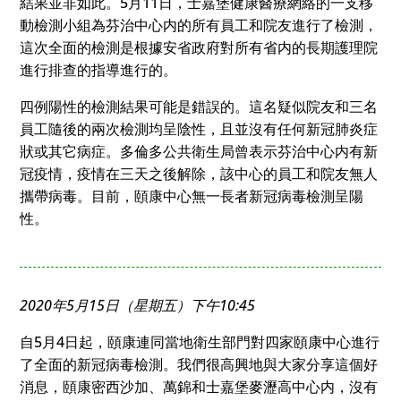
結果並非如此。5月11日，士嘉堡健康醫療網絡的一支移
動檢測小組為芬治中心内的所有員工和院友進行了檢測，
這次全面的檢測是根據安省政府對所有省内的長期護理院
進行排查的指導進行的。
四例陽性的檢測結果可能是錯誤的。這名疑似院友和三名
員工隨後的兩次檢測均呈陰性，且並沒有任何新冠肺炎症
狀或其它病症。多倫多公共衛生局曾表示芬治中心内有新
冠疫情，疫情在三天之後解除，該中心的員工和院友無人
攜帶病毒。目前，頤康中心無一長者新冠病毒檢測呈陽
性。
2020年5月15日（星期五）下午10:45
自5月4日起，頤康連同當地衛生部門對四家頤康中心進行
了全面的新冠病毒檢測。我們很高興地與大家分享這個好
消息，頤康密西沙加、萬錦和士嘉堡麥瀝高中心内，沒有