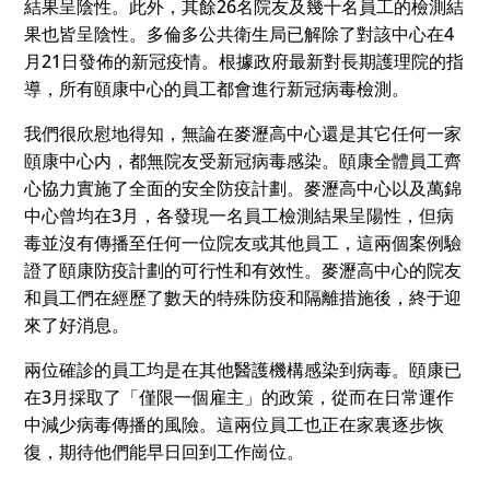
結果呈陰性。此外，其餘26名院友及幾十名員工的檢測結
果也皆呈陰性。多倫多公共衛生局已解除了對該中心在4
月21日發佈的新冠疫情。根據政府最新對長期護理院的指
導，所有頤康中心的員工都會進行新冠病毒檢測。
我們很欣慰地得知，無論在麥瀝高中心還是其它任何一家
頤康中心内，都無院友受新冠病毒感染。頤康全體員工齊
心協力實施了全面的安全防疫計劃。麥瀝高中心以及萬錦
中心曾均在3月，各發現一名員工檢測結果呈陽性，但病
毒並沒有傳播至任何一位院友或其他員工，這兩個案例驗
證了頤康防疫計劃的可行性和有效性。麥瀝高中心的院友
和員工們在經歷了數天的特殊防疫和隔離措施後，終于迎
來了好消息。
兩位確診的員工均是在其他醫護機構感染到病毒。頤康已
在3月採取了「僅限一個雇主」的政策，從而在日常運作
中減少病毒傳播的風險。這兩位員工也正在家裏逐步恢
復，期待他們能早日回到工作崗位。