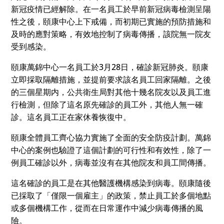
新冠疫情已經解除。在一名員工於早前新冠病毒檢測呈陽
性之後，頤康中心上下戒備，而初期已實施的預防措施和
及時的應對策略，有效地控制了病毒傳播，該院無一院友
受到感染。
頤康萬錦中心一名員工於3月28日，確診新冠肺炎。頤康
立即採取隔離措施，並提前要求該名員工回家隔離。之後
的三個星期内，公共衛生局對其他十幾名院友以及員工進
行檢測，但除了這名原先確診的員工外，其他人無一確
診。這名員工正在家休養恢復中。
頤康全體員工齊心協力實施了全面的安全防疫計劃。萬錦
中心的案例也驗證了這個計劃的可行性和有效性，除了一
例員工確診以外，病毒並沒有在其他院友和員工間傳播。
這名確診的員工是在其他醫護機構感染到病毒。頤康隨後
已採取了「僅限一個雇主」的政策，禁止員工於多個地點
或多個機構工作，從而在日常運作中減少病毒傳播的風
險。