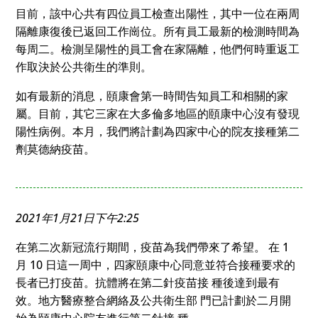
目前，該中心共有四位員工檢查出陽性，其中一位在兩周
隔離康復後已返回工作崗位。所有員工最新的檢測時間為
每周二。檢測呈陽性的員工會在家隔離，他們何時重返工
作取決於公共衛生的準則。
如有最新的消息，頤康會第一時間告知員工和相關的家
屬。目前，其它三家在大多倫多地區的頤康中心沒有發現
陽性病例。本月，我們將計劃為四家中心的院友接種第二
劑莫德納疫苗。
2021年1月21日下午2:25
在第二次新冠流行期間，疫苗為我們帶來了希望。 在 1
月 10 日這一周中，四家頤康中心同意並符合接種要求的
長者已打疫苗。抗體將在第二針疫苗接 種後達到最有
效。地方醫療整合網絡及公共衛生部 門已計劃於二月開
始為頤康中心院友進行第二針接 種。