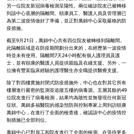
另一位院友新冠病毒檢測呈陽性。兩位確診院友已被轉移
到該中心底層的隔離間。頤康員工、醫護人員及管理層已
為第二波疫情做好了準備，並正對萬錦中心采取嚴格的防
疫措施。
截至9月21日，萬錦中心共有四位院友被轉移到隔離間。
此隔離區域是在防疫期間劃分出來的，在經歷第一波疫情
時並未有使用。隔離間7天24小時配有個人護理員及護
士，並有頤康的醫護人員提供親臨及在綫支援。另外，一
位擁有豐富臨床經驗的護理醫生亦全職提供醫療支援。
除了對四樓實施封閉式防疫措施外，中心也在對其它所有
樓層進行嚴密的監測並追蹤五樓的病毒源。五層其餘的49
位院友進行了病毒檢測，結果均為陰性並無發現任何新冠
症狀。萬錦多福醫院的感染預防與控制專家上周到訪頤康
萬錦中心，在進行了全面的檢查後，確認該中心的疫情控
制措施已全部到位。
萬錦中心已對員工和院友進行了全面的檢測。在等待更多