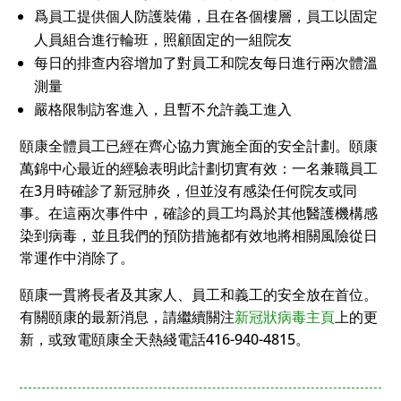
爲員工提供個人防護裝備，且在各個樓層，員工以固定
人員組合進行輪班，照顧固定的一組院友
每日的排查内容增加了對員工和院友每日進行兩次體溫
測量
嚴格限制訪客進入，且暫不允許義工進入
頤康全體員工已經在齊心協力實施全面的安全計劃。頤康
萬錦中心最近的經驗表明此計劃切實有效：一名兼職員工
在3月時確診了新冠肺炎，但並沒有感染任何院友或同
事。在這兩次事件中，確診的員工均爲於其他醫護機構感
染到病毒，並且我們的預防措施都有效地將相關風險從日
常運作中消除了。
頤康一貫將長者及其家人、員工和義工的安全放在首位。
有關頤康的最新消息，請繼續關注
新冠狀病毒主頁
上的更
新，或致電頤康全天熱綫電話416-940-4815。