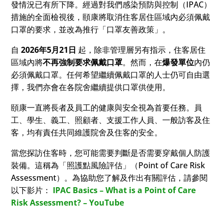
發情況已有所下降。經過對我們感染預防與控制（IPAC）
措施的全面檢視後，頤康將取消住客居住區域內必須佩戴
口罩的要求，並改為推行「口罩友善政策」。
自
2026年5月21日
起，除非管理層另有指示，住客居住
區域內將
不再強制要求佩戴口罩
。然而，在
爆發單位
內仍
必須佩戴口罩。任何希望繼續佩戴口罩的人士仍可自由選
擇，我們亦會在各院舍繼續提供口罩供使用。
頤康一直將長者及員工的健康與安全視為首要任務。員
工、學生、義工、照顧者、支援工作人員、一般訪客及住
客，均有責任共同維護院舍及住客的安全。
當您探訪住客時，您可能需要判斷是否需要穿戴個人防護
裝備。這稱為「照護點風險評估」（Point of Care Risk
Assessment）。為協助您了解及作出有關評估，請參閱
以下影片：
IPAC Basics – What is a Point of Care
Risk Assessment? – YouTube