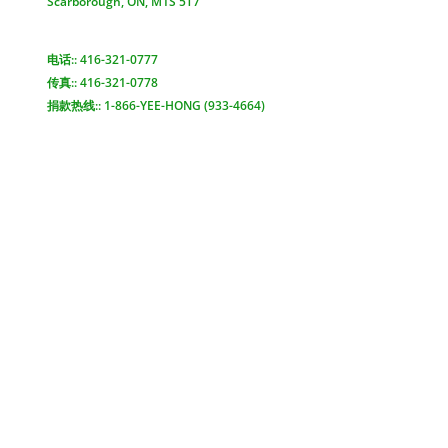
Scarborough, ON, M1S 5T7
查看地图 >
电话:: 416-321-0777
传真:: 416-321-0778
捐款热线:: 1-866-YEE-HONG (933-4664)
电邮联络 >
Yee Hong Centre
Scarborough McNicoll
頤康士嘉堡麥瀝高中心
2311 McNicoll Avenue
Scarborough, ON, M1V 5L3
查看地圖 >
電話: 416-321-6333
傳真: 416-321-6313