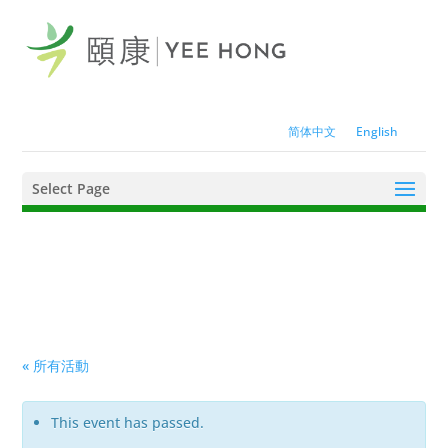
简体中文
English
Select Page
« 所有活動
This event has passed.