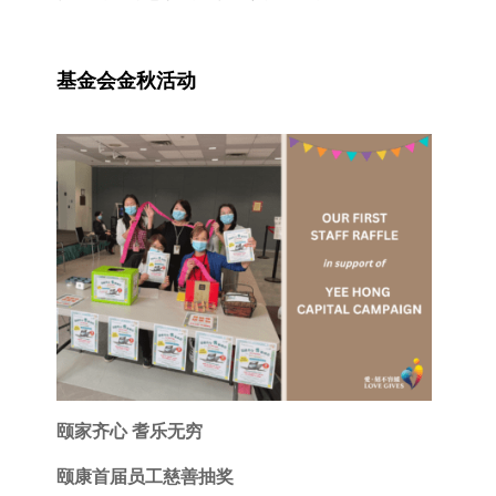
基金会金秋活动
颐家齐心 耆乐无穷
颐康首届员工慈善抽奖